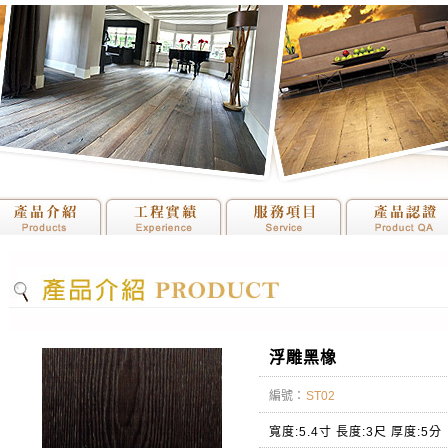
浮雕黑橡
編號
：
ST02
寬度:5.4寸 長度:3尺 厚度:5分