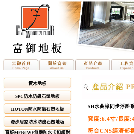
實木地板
SPC防水防蟲石塑地板
SH水曲橡同步浮雕
HOTON防水防蟲石塑地板
寬度
:6.4
寸
/
長度
:
漫步居家防水防蟲石塑地板
符合
CNS
經濟部
寬板MFB/IWF無機防水卡扣超耐