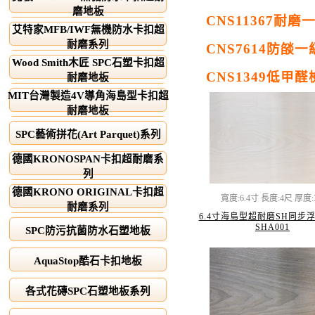
磨地板
CNS11367
耐磨
艾特家MFB/IWF無機防水卡扣超
耐磨系列
CNS7614
防燄一
Wood Smith木匠 SPC石塑卡扣超
CNS1349
低甲醛
耐磨地板
MIT台灣製造4V導角海島型卡扣超
耐磨地板
SPC藝術拼花(Art Parquet)系列
德國KRONOSPAN卡扣超耐磨系
列
德國KRONO ORIGINAL卡扣超
寬度:6.4寸 長度:4尺 厚度
耐磨系列
6.4寸海島型超耐磨SH同步
SHA001
SPC防污抗菌防水石塑地板
AquaStop酷石卡扣地板
各式花磚SPC石塑地板系列