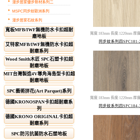
漫步居家優步新材系列二
MSPC同步紋歐洲系列
漫步居家石紋系列
寬板MFB/IWF無機防水卡扣超耐
寬度:183mm 長度:1220mm 厚度
磨地板
同步紋系列四SPC181-
艾特家MFB/IWF無機防水卡扣超
耐磨系列
Wood Smith木匠 SPC石塑卡扣超
耐磨地板
MIT台灣製造4V導角海島型卡扣超
耐磨地板
SPC藝術拼花(Art Parquet)系列
寬度:183mm 長度:1220mm 厚度
德國KRONOSPAN卡扣超耐磨系
同步紋系列四SPC184-
列
德國KRONO ORIGINAL卡扣超
耐磨系列
SPC防污抗菌防水石塑地板