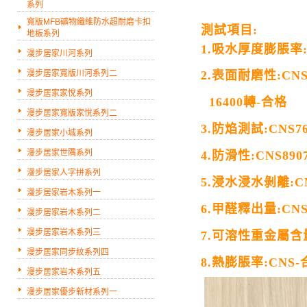
系列
寬版MFB礦物纖維防水超耐磨卡扣
測試項目:
地板系列
1.吸水厚度膨脹率:C
漫步居家川河系列
漫步居家寬版川河系列二
2.表面耐磨性:CNS
漫步居家家悅系列
16400轉-合格
漫步居家寬版家悅系列二
3.防焰測試:CNS
漫步居家小城系列
漫步居家世隅系列
4.防滑性:CNS890
漫步居家人字拼系列
5.浸水浸水剝離:CN
漫步居家岩木系列一
6.甲醛釋出量:CNS
漫步居家岩木系列二
漫步居家岩木系列三
7.可溶性重金屬含
漫步居家同步紋系列四
8.熱膨脹率:CNS-
漫步居家岩木系列五
漫步居家優步新材系列一