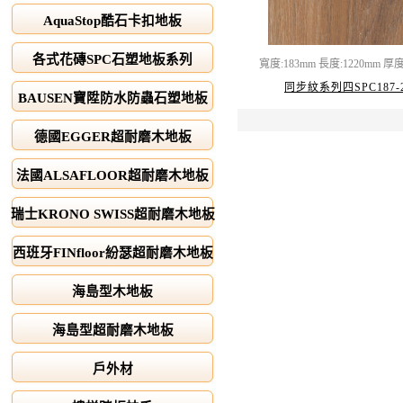
AquaStop酷石卡扣地板
各式花磚SPC石塑地板系列
寬度:183mm 長度:1220mm 厚度
同步紋系列四SPC187-
BAUSEN寶陞防水防蟲石塑地板
德國EGGER超耐磨木地板
法國ALSAFLOOR超耐磨木地板
瑞士KRONO SWISS超耐磨木地板
西班牙FINfloor紛瑟超耐磨木地板
海島型木地板
海島型超耐磨木地板
戶外材