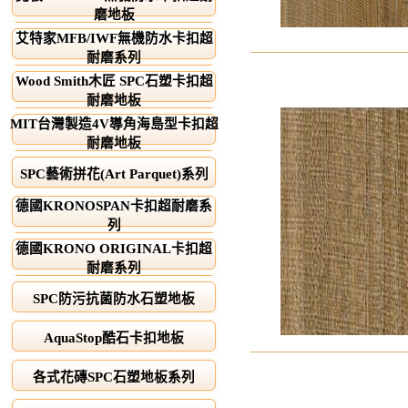
磨地板
艾特家MFB/IWF無機防水卡扣超
耐磨系列
Wood Smith木匠 SPC石塑卡扣超
耐磨地板
MIT台灣製造4V導角海島型卡扣超
耐磨地板
SPC藝術拼花(Art Parquet)系列
德國KRONOSPAN卡扣超耐磨系
列
德國KRONO ORIGINAL卡扣超
耐磨系列
SPC防污抗菌防水石塑地板
AquaStop酷石卡扣地板
各式花磚SPC石塑地板系列