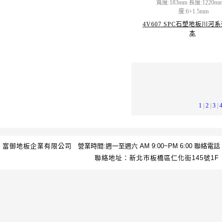
寬度:183mm 長度:1220m
度:6+1.5mm
4V607 SPC石塑地板川河
本
1
|
2
|
3
|
富御地板企業有限公司
營業時間:週一至週六 AM 9:00~PM 6:00 聯絡電話：(02
聯絡地址：新北市板橋區仁化街145號1