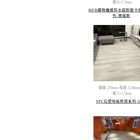
度:8+1.5mm
MFB礦物纖維防水超耐磨卡
列-佛倫斯
寬度:230mm 長度:1230m
度:5+1.5mm
SPC石塑地板熊賀系列-S