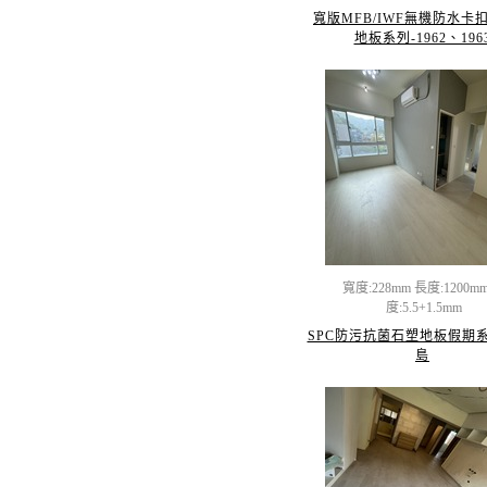
寬版MFB/IWF無機防水卡
地板系列-1962、196
寬度:228mm 長度:1200m
度:5.5+1.5mm
SPC防污抗菌石塑地板假期系
島