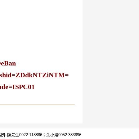
DeBan
r?igshid=ZDdkNTZiNTM=
code=ISPC01
外 陳先生0922-118886；余小姐0952-383696