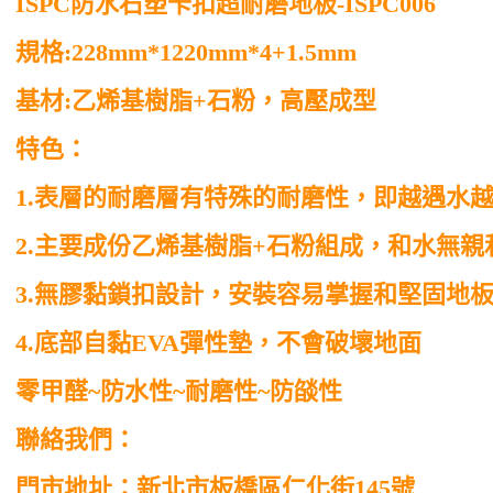
ISPC
防水石塑卡扣超耐磨地板
-ISPC006
規格
:228mm*1220mm*4+1.5mm
基材
:
乙烯基樹脂
+
石粉，高壓成型
特色：
1.
表層的耐磨層有特殊的耐磨性，即越遇水
2.
主要成份乙烯基樹脂
+
石粉組成，和水無親
3.
無膠黏鎖扣設計，安裝容易掌握和堅固地
4.
底部自黏
EVA
彈性墊，不會破壞地面
零甲醛
~
防水性
~
耐磨性
~
防燄性
聯絡我們：
門市地址：新北市板橋區仁化街
145
號