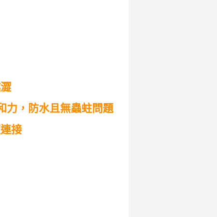
越澀
和力，防水且無蟲蛀問題
板連接