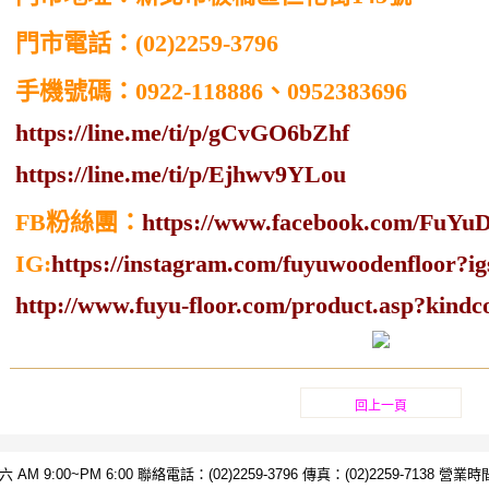
門市電話：
(02)2259-3796
手機號碼：
0922-118886
、
0952383696
https://line.me/ti/p/gCvGO6bZhf
https://line.me/ti/p/Ejhwv9YLou
FB
粉絲團：
https://www.facebook.com/FuYu
IG:
https://instagram.com/fuyuwoodenfloo
http://www.fuyu-floor.com/product.asp?kind
回上一頁
9:00~PM 6:00 聯絡電話：(02)2259-3796 傳真：(02)2259-7138 營業時間