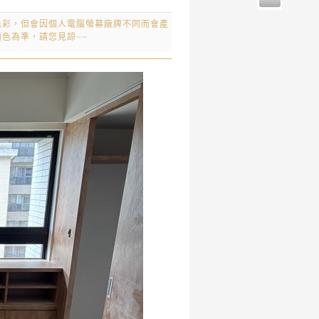
色彩，但會因個人電腦螢幕廠牌不同而會產
色為準，請您見諒~~