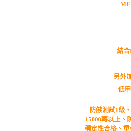
M
結合
另外
低甲
防燄測試
1
級
15000
轉以上、
穩定性合格、重